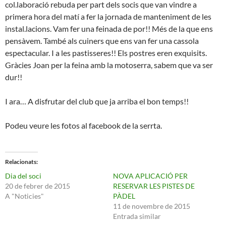
col.laboració rebuda per part dels socis que van vindre a
primera hora del matí a fer la jornada de manteniment de les
instal.lacions. Vam fer una feinada de por!! Més de la que ens
pensàvem. També als cuiners que ens van fer una cassola
espectacular. I a les pastisseres!! Els postres eren exquisits.
Gràcies Joan per la feina amb la motoserra, sabem que va ser
dur!!
I ara… A disfrutar del club que ja arriba el bon temps!!
Podeu veure les fotos al facebook de la serrta.
Relacionats
Dia del soci
NOVA APLICACIÓ PER
20 de febrer de 2015
RESERVAR LES PISTES DE
A "Noticies"
PÀDEL
11 de novembre de 2015
Entrada similar