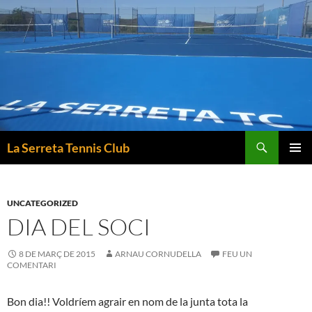
Vés
al
contingut
Cerca
La Serreta Tennis Club
MENÚ
PRINCI
UNCATEGORIZED
DIA DEL SOCI
8 DE MARÇ DE 2015
ARNAU CORNUDELLA
FEU UN
COMENTARI
Bon dia!! Voldríem agrair en nom de la junta tota la