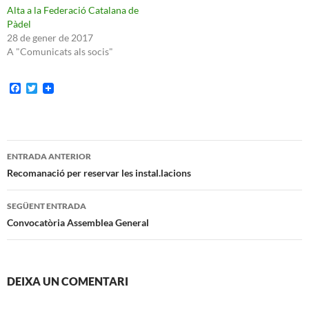
Alta a la Federació Catalana de
Pàdel
28 de gener de 2017
A "Comunicats als socis"
F
T
a
w
c
i
e
t
b
t
o
e
Navegació
o
r
ENTRADA ANTERIOR
k
per
Recomanació per reservar les instal.lacions
les
SEGÜENT ENTRADA
entrades
Convocatòria Assemblea General
DEIXA UN COMENTARI